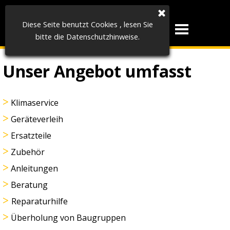
Direkt zum Seiteninhalt
Autoservice 
Diese Seite benutzt Cookies , lesen Sie
Menü übers
Nordgauer
bitte die Datenschutzhinweise.
Unser Angebot umfasst
>
Klimaservice
>
Geräteverleih
>
Ersatzteile
>
Zubehör
>
Anleitungen
>
Beratung
>
Reparaturhilfe
>
Überholung von Baugruppen