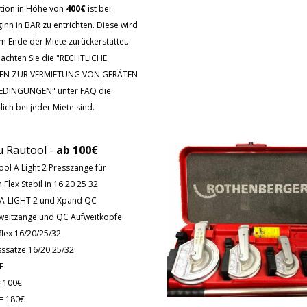
tion in Höhe von
400€
ist bei
inn in BAR zu entrichten. Diese wird
m Ende der Miete zurückerstattet.
eachten Sie die "RECHTLICHE
EN ZUR VERMIETUNG VON GERÄTEN
BEDINGUNGEN" unter FAQ die
lich bei jeder Miete sind.
 Rautool -
ab 100€
ol A Light 2 Presszange für
 Flex Stabil in 16 20 25 32
A-LIGHT 2 und Xpand QC
weitzange und QC Aufweitköpfe
flex
16/20/25/32
ssätze 16/20 25/32
E
= 100€
= 180€