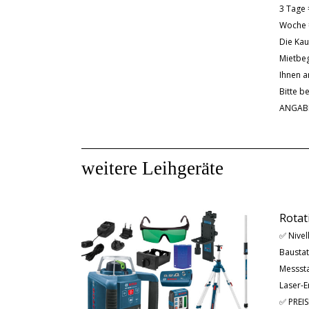
3 Tage 
Woche 
Die Kau
Mietbeg
Ihnen a
Bitte b
ANGAB
weitere Leihgeräte
Rotat
✅
Nivel
Baustat
Messsta
Laser-E
✅ PREIS