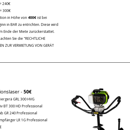
= 240€
= 300€
tion in Höhe von
400€
ist bei
inn in BAR zu entrichten. Diese wird
m Ende der Miete zurückerstattet.
eachten Sie die "RECHTLICHE
EN ZUR VERMIETUNG VON GERÄT
ionslaser -
50€
liergerä GRL 300 HVG
iv BT 300 HD Professional
b GR 240 Professional
mpfänger LR 1G Professional
E