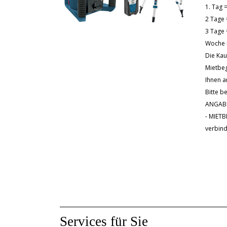
1. Tag 
2 Tage 
3 Tage 
Woche 
Die Kau
Mietbeg
Ihnen a
Bitte b
ANGAB
- MIET
verbind
Services für Sie