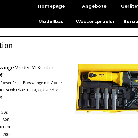
Menü üb
Homepage
Angebote
Geräte
Modellbau
Wassersprudler
Bürob
tion
zange V oder M Kontur -
0€
Power Press Presszange mit V oder
r Pressbacken 15,18,22,28 und 35
V)
E
= 50€
= 80€
= 120€
= 200€