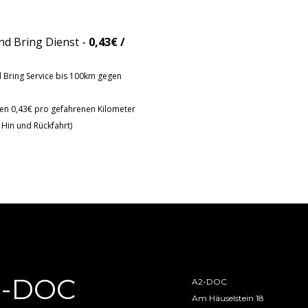
nd Bring Dienst -
0,43€ /
 Bring Service bis 100km gegen
r
len 0,43€ pro gefahrenen Kilometer
s Hin und Rückfahrt)
2-DOC
A2-DOC
Am Häuselstein 18