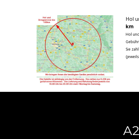
Hol u
km
Hol und
Gebüh
Sie zah
(jeweil
A