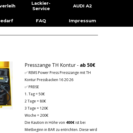
erspringen
Lackier-
verleih
AUDI A2
Service
edarf
FAQ
Impressum
Presszange TH Kontur -
ab 50€
✅ REMS Power Press Presszange mit
TH
Kontur Pressbacken 16 20 26
✅ PREISE
1. Tag = 50€
2 Tage = 80€
3 Tage = 120€
Woche = 200€
Die Kaution in Höhe von
400€
ist bei
Mietbeginn in BAR zu entrichten. Diese wird