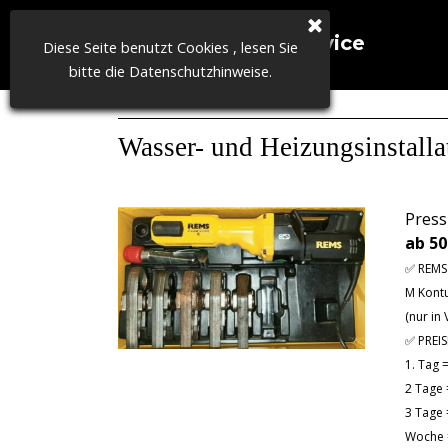
Direkt zum Seiteninhalt
A2-Doc Autoservice 
Diese Seite benutzt Cookies , lesen Sie
Nordgauer
bitte die Datenschutzhinweise.
Wasser- und Heizungsinstalla
Press
ab 5
✅ REMS 
M Kontu
(nur in 
✅ PREIS
1. Tag 
2 Tage 
3 Tage 
Woche 