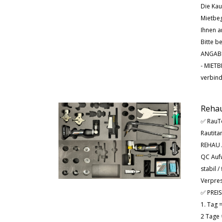
Die Kau
Mietbeg
Ihnen a
Bitte b
ANGAB
- MIET
verbind
Rehau
✅ RauTo
Rautitan
REHAU 
QC Auf
stabil / 
Verpres
✅ PREIS
1. Tag 
2 Tage 